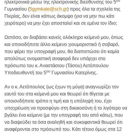
ου
ηλεκτρονικά μέσω της ηλεκτρονικής διεύθυνσης του 5
Γυμνασίου (
5gymkate@sch.gr
) προς όλα τα σχολεία της
Πιερίας, δεν είναι κάπως άκομψο (για να μην πω κάτι
χειρότερο) να μην έχει αποσταλεί και σε εμένα τον ίδιο;
Ωστόσο, αν διαβάσει κανείς ολόκληρο κείμενό μου, όπως
και οποιοδήποτε άλλο κείμενο χιουμοριστικό ή σοβαρό,
που φέρει την υπογραφή μου, θα διαπιστώσει ότι καμία
απολύτως ονομαστική αναφορά δεν υπάρχει στο
πρόσωπο του κ. Αναστάσιου (Τάσου) Αετόπουλου
ου
Υποδιευθυντή του 5
Γυμνασίου Κατερίνης.
Αν ο κ. Αετόπουλος (ως έχων τη μύγα) αναγνωρίζει τον
εαυτό του στα κείμενά μου και θεωρεί ότι θίγεται με
οποιονδήποτε τρόπο η τιμή και η υπόληψή του, έχει
υποχρέωση να προσφύγει στη δικαιοσύνη ή το λιγότερο να
βγάλει ένα κείμενο (με την υπογραφή του από κάτω), που
να διαψεύδει τα όσα αναληθή και συκοφαντικά θεωρεί ότι
αναφέρονται στο πρόσωπό του. Κάτι τέτοιο όμως στα 12