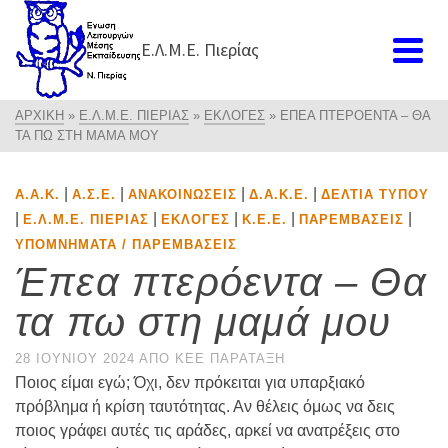
Ε.Λ.Μ.Ε. Πιερίας
ΑΡΧΙΚΉ
»
Ε.Λ.Μ.Ε. ΠΙΕΡΊΑΣ
»
ΕΚΛΟΓΈΣ
»
ΈΠΕΑ ΠΤΕΡΌΕΝΤΑ – ΘΑ
ΤΑ ΠΩ ΣΤΗ ΜΑΜΆ ΜΟΥ
|
|
|
|
Α.Α.Κ.
Α.Σ.Ε.
ΑΝΑΚΟΙΝΏΣΕΙΣ
Δ.Α.Κ.Ε.
ΔΕΛΤΊΑ ΤΎΠΟΥ
|
|
|
|
|
Ε.Λ.Μ.Ε. ΠΙΕΡΊΑΣ
ΕΚΛΟΓΈΣ
Κ.Ε.Ε.
ΠΑΡΕΜΒΆΣΕΙΣ
ΥΠΟΜΝΉΜΑΤΑ / ΠΑΡΕΜΒΆΣΕΙΣ
Έπεα πτερόεντα – Θα
τα πω στη μαμά μου
28 ΙΟΥΝΊΟΥ 2024
ΑΠΌ
ΚΕΕ ΠΑΡΆΤΑΞΗ
Ποιος είμαι εγώ; Όχι, δεν πρόκειται για υπαρξιακό
πρόβλημα ή κρίση ταυτότητας. Αν θέλεις όμως να δεις
ποιος γράφει αυτές τις αράδες, αρκεί να ανατρέξεις στο