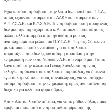
Έχω ωστόσο πρόσβαση στην λίστα teachersb του Π.Σ.Δ.,
όπως έχουν και οι αιρετοί της ΔΑΚΕ και οι αιρετοί των
Α.Π.Υ.Σ.Δ.Ε. και Κ.Υ.Σ.Δ.Ε. Την πρόσβαση αυτή προφανώς
δεν μου την παραχώρησε ο κ. Αετόπουλος, ούτε κάποιος
άλλος, αλλά απορρέει από την ιδιότητά μου ως
αναπληρωματικό μέλος του Π.Υ.Σ.Δ.Ε. Πιερίας. Σύμφωνα
με κάποιους, αυτό είναι άδικο για τις υπόλοιπες
παρατάξεις, που δεν έχουν ισότιμη πρόσβαση στην
ενημέρωση των εκπαιδευτικών Δ.Ε. του νομού μας. Για το
λόγο αυτό, στην τελευταία Γενική Συνέλευση πριν τις
εκλογές, πρότεινα στις υπόλοιπες παρατάξεις, να διακινώ
εγώ τα κείμενά τους στους συναδέλφους, για να υπάρχει
ισότιμη πρόσβαση στην ενημέρωση, όμως αντί απάντησης
δέχτηκα για άλλη μια φορά ύβρεις.
Αποκαλύπτω λοιπόν σήμερα, για να το μάθουν όλοι, ποιος
κρύβεται πίσω από την προσπάθεια φίμωσης της