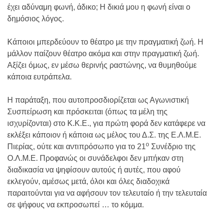
έχει αδύναμη φωνή, άδικο; Η δικιά μου η φωνή είναι ο
δημόσιος λόγος.
Κάποιοι μπερδεύουν το θέατρο με την πραγματική ζωή. Η
μάλλον παίζουν θέατρο ακόμα και στην πραγματική ζωή.
Αξίζει όμως, εν μέσω θερινής ραστώνης, να θυμηθούμε
κάποια ευτράπελα.
Η παράταξη, που αυτοπροσδιορίζεται ως Αγωνιστική
Συσπείρωση και πρόσκειται (όπως τα μέλη της
ισχυρίζονται) στο Κ.Κ.Ε., για πρώτη φορά δεν κατάφερε να
εκλέξει κάποιον ή κάποια ως μέλος του Δ.Σ. της Ε.Λ.Μ.Ε.
ο
Πιερίας, ούτε και αντιπρόσωπο για το 21
Συνέδριο της
Ο.Λ.Μ.Ε. Προφανώς οι συνάδελφοι δεν μπήκαν στη
διαδικασία να ψηφίσουν αυτούς ή αυτές, που αφού
εκλεγούν, αμέσως μετά, όλοι και όλες διαδοχικά
παραιτούνται για να αφήσουν τον τελευταίο ή την τελευταία
σε ψήφους να εκπροσωπεί … το κόμμα.