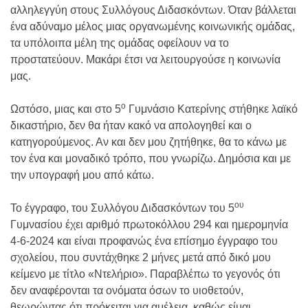
αλληλεγγύη στους Συλλόγους Διδασκόντων. Όταν βάλλεται
ένα αδύναμο μέλος μιας οργανωμένης κοινωνικής ομάδας,
τα υπόλοιπα μέλη της ομάδας οφείλουν να το
προστατεύουν. Μακάρι έτσι να λειτουργούσε η κοινωνία
μας.
ο
Ωστόσο, μιας και στο 5
Γυμνάσιο Κατερίνης στήθηκε λαϊκό
δικαστήριο, δεν θα ήταν κακό να απολογηθεί και ο
κατηγορούμενος. Αν και δεν μου ζητήθηκε, θα το κάνω με
τον ένα και μοναδικό τρόπο, που γνωρίζω. Δημόσια και με
την υπογραφή μου από κάτω.
ου
Το έγγραφο, του Συλλόγου Διδασκόντων του 5
Γυμνασίου έχει αριθμό πρωτοκόλλου 294 και ημερομηνία
4-6-2024 και είναι προφανώς ένα επίσημο έγγραφο του
σχολείου, που συντάχθηκε 2 μήνες μετά από δικό μου
κείμενο με τίτλο «Ντελήριο». Παραβλέπω το γεγονός ότι
δεν αναφέρονται τα ονόματα όσων το υιοθετούν,
θεωρώντας ότι πρόκειται για αμέλεια, καθώς είμαι