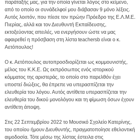
παράταξής μας, για την οποία γίνεται λόγος στο κείμενο,
από το οποίο οι συνάδελφοί μου διάβασαν 9 μόνο λέξεις.
Αυτός λοιπόν, που πίεσε τον πρώην Πρόεδρο της Ε.Λ.Μ.Ε.
Πιερίας, αλλά και τον Διευθυντή Εκπαίδευσης,
εκτοξεύοντας απειλές, να ενεργήσουν ώστε να μας
αφαιρεθεί η πρόσβαση στη λίστα teachersb είναι ο κ.
Αετόπουλος!
Ο κ. Αετόπουλος αυτοπροσδιορίζεται ως κομμουνιστής,
μέλος του Κ.Κ.Ε. Ως εκπρόσωπος ενός ιστορικού
κόμματος της αριστεράς, το οποίο στο παρελθόν έχει
υποστεί διώξεις, θα έπρεπε να υπερασπίζεται την
ελευθερία του λόγου. Αυτός αντίθετα υπερασπίζεται την
ελευθερία του δικού μονολόγου και τη φίμωση όσων έχουν
αντίθετη άποψη.
Στις 22 Σεπτεμβρίου 2022 το Μουσικό Σχολείο Κατερίνης,
του οποίου ήμουν Διευθυντής, πραγματοποίησε εθελοντική
αιμοδοσία. Τότε μέσω της λίστας έστειλα στις