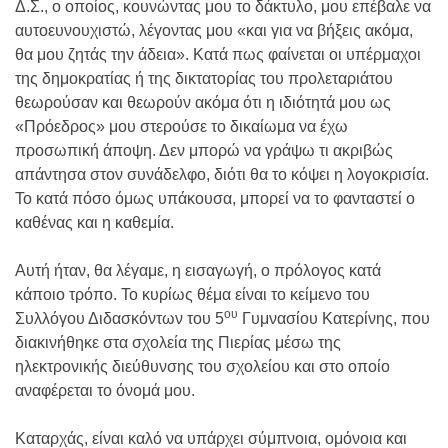
Δ.Σ., ο οποίος, κουνώντας μου το δάκτυλο, μου επέβαλε να
αυτοευνουχιστώ, λέγοντας μου «και για να βήξεις ακόμα,
θα μου ζητάς την άδεια». Κατά πως φαίνεται οι υπέρμαχοι
της δημοκρατίας ή της δικτατορίας του προλεταριάτου
θεωρούσαν και θεωρούν ακόμα ότι η ιδιότητά μου ως
«Πρόεδρος» μου στερούσε το δικαίωμα να έχω
προσωπική άποψη. Δεν μπορώ να γράψω τι ακριβώς
απάντησα στον συνάδελφο, διότι θα το κόψει η λογοκρισία.
Το κατά πόσο όμως υπάκουσα, μπορεί να το φανταστεί ο
καθένας και η καθεμία.
Αυτή ήταν, θα λέγαμε, η εισαγωγή, ο πρόλογος κατά
κάποιο τρόπο. Το κυρίως θέμα είναι το κείμενο του
ου
Συλλόγου Διδασκόντων του 5
Γυμνασίου Κατερίνης, που
διακινήθηκε στα σχολεία της Πιερίας μέσω της
ηλεκτρονικής διεύθυνσης του σχολείου και στο οποίο
αναφέρεται το όνομά μου.
Καταρχάς, είναι καλό να υπάρχει σύμπνοια, ομόνοια και