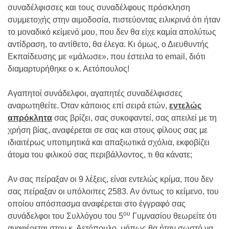
συναδέλφισσες και τους συναδέλφους πρόσκληση
συμμετοχής στην αιμοδοσία, πιστεύοντας ειλικρινά ότι ήταν
το μοναδικό κείμενό μου, που δεν θα είχε καμία απολύτως
αντίδραση, το αντίθετο, θα έλεγα. Κι όμως, ο Διευθυντής
Εκπαίδευσης με «μάλωσε», που έστειλα το email, διότι
διαμαρτυρήθηκε ο κ. Αετόπουλος!
Αγαπητοί συνάδελφοι, αγαπητές συναδέλφισσες
αναρωτηθείτε. Όταν κάποιος επί σειρά ετών,
εντελώς
απρόκλητα
σας βρίζει, σας συκοφαντεί, σας απειλεί με τη
χρήση βίας, αναφέρεται σε σας και στους φίλους σας με
ιδιαιτέρως υποτιμητικά και απαξιωτικά σχόλια, εκφοβίζει
άτομα του φιλικού σας περιβάλλοντος, τι θα κάνατε;
Αν σας πείραξαν οι 9 λέξεις, είναι εντελώς κρίμα, που δεν
σας πείραξαν οι υπόλοιπες 2583. Αν όντως το κείμενο, του
οποίου απόσπασμα αναφέρεται στο έγγραφό σας
ου
συνάδελφοι του Συλλόγου του 5
Γυμνασίου θεωρείτε ότι
αναφέρεται στον κ. Αετόπουλο, μήπως θα ήταν σωστό να