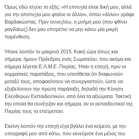
Όμως εδώ ισχύει το εξής: «Η επιτυχία είναι δική μου, αλλά
για την αποτυχία μου φταίνε οι άλλοι», όπου «άλλοι» γράψε
Βαρδακώστας. Πριν συνεχίσω, η μνήμη μου (που φθίνει
ραγδαίως) δεν μου επιτρέπει να μην κάνω μία μικρή
παρένθεση.
Ήτανε λοιπόν το μακρινό 2015. Κακή ώρα όπως και
σήμερα, ήμουν Πρόεδρος ενός Σωματείου, που ακόμα και
σήμερα λέγεται Ε.Λ.Μ.Ε. Πιερίας. Ήταν η εποχή, πριν οι
κομματικές παρατάξεις, που υποτίθεται ότι διαφωνούν
μεταξύ τους, αποφασίσουν να συνεργαστούν, ώστε να
εξοβελίσουν την πρώτη παράταξη, δηλαδή την Κίνηση
Ελεύθερων Εκπαιδευτικών, από όλα τα αξιώματα. Τακτική
την οποία θα συνέχιζαν και σήμερα, αν οι εκπαιδευτικοί της
Πιερίας τους το επέτρεπαν.
Εκείνη λοιπόν την εποχή είχα βγάλει ένα κείμενο, με την
υπογραφή μου από κάτω, που εκνεύρισε ένα μέλος του