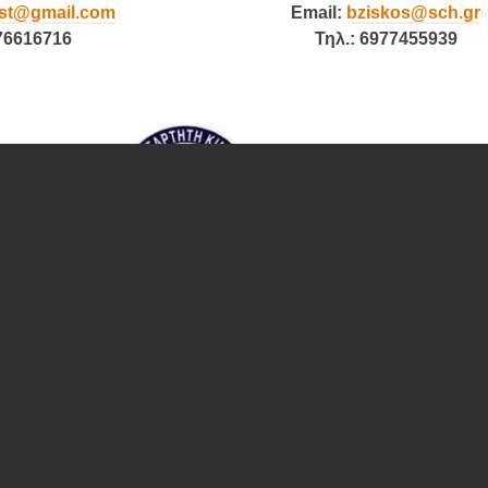
st
@
gmail
.
com
Email
:
bziskos
@
sch
.
gr
976616716
Τηλ.: 6977455939