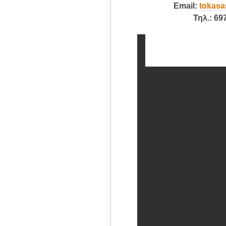
Email
:
tokasa
Τηλ.: 6