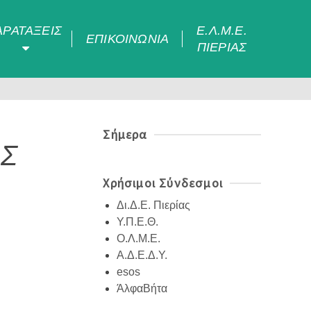
ΑΡΑΤΆΞΕΙΣ
Ε.Λ.Μ.Ε.
ΕΠΙΚΟΙΝΩΝΊΑ
ΠΙΕΡΊΑΣ
Σήμερα
ΗΣ
Χρήσιμοι Σύνδεσμοι
Δι.Δ.Ε. Πιερίας
Υ.Π.Ε.Θ.
Ο.Λ.Μ.Ε.
Α.Δ.Ε.Δ.Υ.
esos
ΆλφαΒήτα