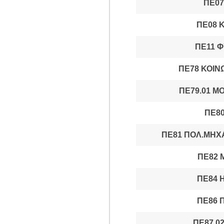
ΠΕ07
ΠΕ08 
ΠΕ11 
ΠΕ78 ΚΟΙΝ
ΠΕ79.01 Μ
ΠΕ8
ΠΕ81 ΠΟΛ.ΜΗΧ
ΠΕ82
ΠΕ84 
ΠΕ86 
ΠΕ87.0