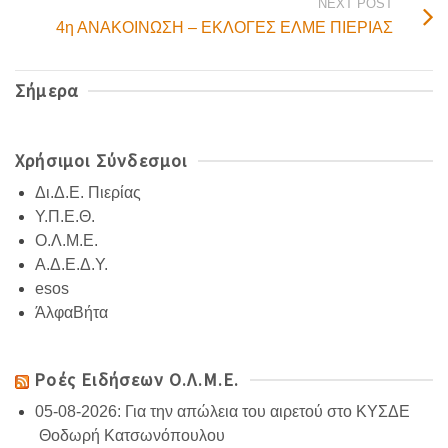
NEXT POST
4η ΑΝΑΚΟΙΝΩΣΗ – ΕΚΛΟΓΕΣ ΕΛΜΕ ΠΙΕΡΙΑΣ
Σήμερα
Χρήσιμοι Σύνδεσμοι
Δι.Δ.Ε. Πιερίας
Υ.Π.Ε.Θ.
Ο.Λ.Μ.Ε.
Α.Δ.Ε.Δ.Υ.
esos
ΆλφαΒήτα
Ροές Ειδήσεων Ο.Λ.Μ.Ε.
05-08-2026: Για την απώλεια του αιρετού στο ΚΥΣΔΕ
Θοδωρή Κατσωνόπουλου