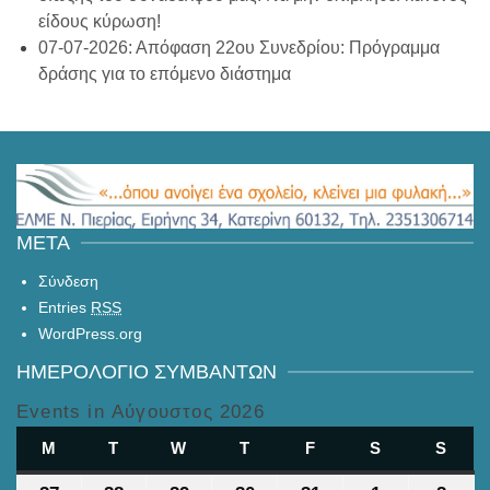
είδους κύρωση!
07-07-2026: Απόφαση 22ου Συνεδρίου: Πρόγραμμα
δράσης για το επόμενο διάστημα
META
Σύνδεση
Entries
RSS
WordPress.org
ΗΜΕΡΟΛΌΓΙΟ ΣΥΜΒΆΝΤΩΝ
Events in Αύγουστος 2026
M
ΔΕΥΤΈΡΑ
T
ΤΡΊΤΗ
W
ΤΕΤΆΡΤΗ
T
ΠΈΜΠΤΗ
F
ΠΑΡΑΣΚΕΥΉ
S
ΣΆΒΒΑΤΟ
S
ΚΥΡΙ