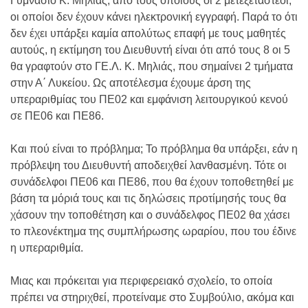
Γυμνάσιο Κ. Μηλιάς, από τους οποίους οι 2 μετεξεταστέοι,
οι οποίοι δεν έχουν κάνει ηλεκτρονική εγγραφή. Παρά το ότι
δεν έχει υπάρξει καμία απολύτως επαφή με τους μαθητές
αυτούς, η εκτίμηση του Διευθυντή είναι ότι από τους 8 οι 5
θα γραφτούν στο ΓΕ.Λ. Κ. Μηλιάς, που σημαίνει 2 τμήματα
στην Α΄ Λυκείου. Ως αποτέλεσμα έχουμε άρση της
υπεραριθμίας του ΠΕ02 και εμφάνιση λειτουργικού κενού
σε ΠΕ06 και ΠΕ86.
Και πού είναι το πρόβλημα; Το πρόβλημα θα υπάρξει, εάν η
πρόβλεψη του Διευθυντή αποδειχθεί λανθασμένη. Τότε οι
συνάδελφοι ΠΕ06 και ΠΕ86, που θα έχουν τοποθετηθεί με
βάση τα μόριά τους και τις δηλώσεις προτίμησής τους θα
χάσουν την τοποθέτηση και ο συνάδελφος ΠΕ02 θα χάσει
το πλεονέκτημα της συμπλήρωσης ωραρίου, που του έδινε
η υπεραριθμία.
Μιας και πρόκειται για περιφερειακό σχολείο, το οποία
πρέπει να στηριχθεί, προτείναμε στο Συμβούλιο, ακόμα και