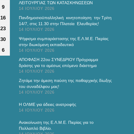
ΛΕΙΤΟΥΡΓΙΑΣ ΤΩΝ ΚΑΤΑΣΚΗΝΩΣΕΩΝ
γούστου
Αυγούστου
9
9
14 ΙΟΥΛΊΟΥ 2026
6
2026
ου
γούστου
Αυγούστου
16
16
Πανδημοσιοϋπαλληλική κινητοποίηση την Τρίτη
6
2026
14/7, στις 11.30 στην Πλατεία Ελευθερίας!
του
γούστου
Αυγούστου
23
23
14 ΙΟΥΛΊΟΥ 2026
26
2026
του
γούστου
Αυγούστου
Ψήφισμα συμπαράστασης της Ε.Λ.Μ.Ε. Πιερίας
30
30
26
2026
στην διωκόμενη εκπαιδευτικό
του
γούστου
Αυγούστου
6
6
14 ΙΟΥΛΊΟΥ 2026
26
2026
ίου
τεμβρίου
Σεπτεμβρίου
ΑΠΟΦΑΣΗ 22ου ΣΥΝΕΔΡΙΟΥ Πρόγραμμα
δράσης για το αμέσως επόμενο διάστημα
6
2026
14 ΙΟΥΛΊΟΥ 2026
Ζητάμε την άμεση παύση της πειθαρχικής δίωξης
του συναδέλφου μας!
14 ΙΟΥΛΊΟΥ 2026
H ΟΛΜΕ για άδειες ανατροφής
14 ΙΟΥΛΊΟΥ 2026
Ανακοίνωση της Ε.Λ.Μ.Ε. Πιερίας για το
Πολλαπλό Βιβλίο.