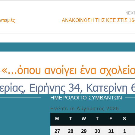
NEX
ντεψιές
ΑΝΑΚΟΙΝΩΣΗ ΤΗΣ ΚΕΕ ΣΤΙΣ 16-
ΗΜΕΡΟΛΌΓΙΟ ΣΥΜΒΆΝΤΩΝ
Events in Αύγουστος 2026
M
ΔΕΥΤΈΡΑ
T
ΤΡΊΤΗ
W
ΤΕΤΆΡΤΗ
T
ΠΈΜΠΤΗ
F
ΠΑΡΑΣΚΕ
S
ΣΆ
27
27
28
28
29
29
30
30
31
31
1
1