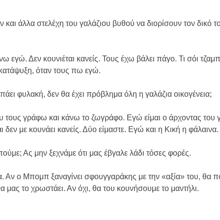
ν και άλλα στελέχη του γαλάζιου βυθού να διορίσουν τον δικό τ
ω εγώ. Δεν κουνιέται κανείς. Τους έχω βάλει πάγο. Τι σόι τζα
 κατάψυξη, όταν τους πω εγώ.
 πάει φυλακή, δεν θα έχει πρόβλημα όλη η γαλάζια οικογένεια;
ου τους γράφω και κάνω το ζωγράφο. Εγώ είμαι ο άρχοντας του 
 δεν με κουνάει κανείς. Δύο είμαστε. Εγώ και η Κική η φάλαινα.
πούμε; Ας μην ξεχνάμε ότι μας έβγαλε λάδι τόσες φορές.
α. Αν ο Μπομπ ξαναγίνει σφουγγαράκης με την «αξία» του, θα π
 να μας το χρωστάει. Αν όχι, θα του κουνήσουμε το μαντήλι.