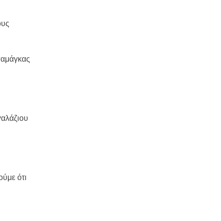
ους
μπαμάγκας
γαλάζιου
ούμε ότι