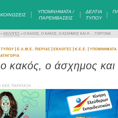
ΥΠΟΜΝΉΜΑΤΑ /
ΔΕΛΤΊΑ
Π
ΚΟΙΝΏΣΕΙΣ
ΠΑΡΕΜΒΆΣΕΙΣ
ΤΎΠΟΥ
»
ΕΚΛΟΓΈΣ
»
Ο ΚΑΛΌΣ, Ο ΚΑΚΌΣ, Ο ΆΣΧΗΜΟΣ ΚΑΙ Η … ΓΟΡΓΌΝΑ
|
|
|
|
 ΤΎΠΟΥ
Ε.Λ.Μ.Ε. ΠΙΕΡΊΑΣ
ΕΚΛΟΓΈΣ
Κ.Ε.Ε.
ΥΠΟΜΝΉΜΑΤΑ 
ΚΑΤΗΓΟΡΊΑ
 ο κακός, ο άσχημος και
Ό
ΚΕΕ ΠΑΡΆΤΑΞΗ