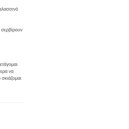
θαλασσινό
α σερβίρουν
πετάγομαι
τερα να
ο σκιάζομαι