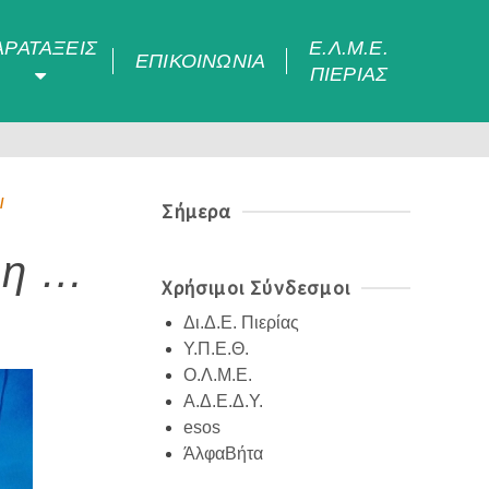
ΑΡΑΤΆΞΕΙΣ
Ε.Λ.Μ.Ε.
ΕΠΙΚΟΙΝΩΝΊΑ
ΠΙΕΡΊΑΣ
/
Σήμερα
 η …
Χρήσιμοι Σύνδεσμοι
Δι.Δ.Ε. Πιερίας
Υ.Π.Ε.Θ.
Ο.Λ.Μ.Ε.
Α.Δ.Ε.Δ.Υ.
esos
ΆλφαΒήτα