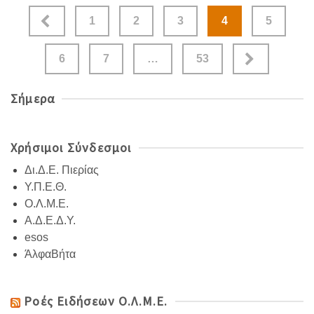
Σελιδοποίηση
1
2
3
4
5
άρθρων
6
7
…
53
Σήμερα
Χρήσιμοι Σύνδεσμοι
Δι.Δ.Ε. Πιερίας
Υ.Π.Ε.Θ.
Ο.Λ.Μ.Ε.
Α.Δ.Ε.Δ.Υ.
esos
ΆλφαΒήτα
Ροές Ειδήσεων Ο.Λ.Μ.Ε.